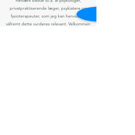
netværk består bl.a. af psykologer,
privatpraktiserende læger, psykiatere og
fysioterapeuter, som jeg kan henvise til,
såfremt dette vurderes relevant.
Velkommen
hos Psykolog Maria Conrad.
"The greatest discovery of my
generation is that human beings
can alter their lives by altering
their attitudes of mind"
William James
Autoriseret Psykolog Maria Conrad
Mail:
psykologmariaconrad@protonmail.com